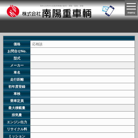
熊本(九州)中古産業用車輌の販売・買取・架装・塗装
menu
価格
応相談
お問合せNo.
型式
メーカー
車名
走行距離
初年度登録
車検
乗車定員
最大積載量
排気量
エンジン出力
リサイクル料
ミッション