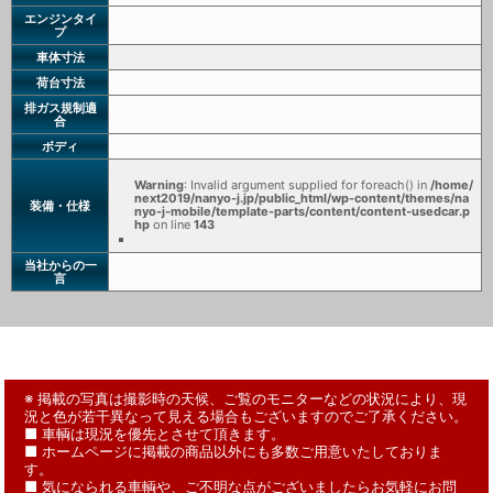
エンジンタイ
プ
車体寸法
荷台寸法
排ガス規制適
合
ボディ
Warning
: Invalid argument supplied for foreach() in
/home/
next2019/nanyo-j.jp/public_html/wp-content/themes/na
装備・仕様
nyo-j-mobile/template-parts/content/content-usedcar.p
hp
on line
143
当社からの一
言
※ 掲載の写真は撮影時の天候、ご覧のモニターなどの状況により、現
況と色が若干異なって見える場合もございますのでご了承ください。
■ 車輌は現況を優先とさせて頂きます。
■ ホームページに掲載の商品以外にも多数ご用意いたしておりま
す。
■ 気になられる車輌や、ご不明な点がございましたらお気軽にお問