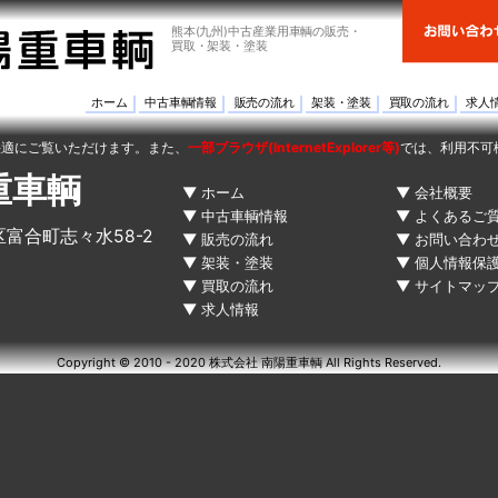
熊本(九州)中古産業用車輌の販売・
買取・架装・塗装
ホーム
中古車輌情報
販売の流れ
架装・塗装
買取の流れ
求人
快適にご覧いただけます。また、
一部ブラウザ(InternetExplorer等)
では、利用不可
重車輌
ホーム
会社概要
中古車輌情報
よくあるご
区富合町志々水58-2
販売の流れ
お問い合わ
架装・塗装
個人情報保
買取の流れ
サイトマッ
求人情報
Copyright © 2010 - 2020 株式会社 南陽重車輌 All Rights Reserved.