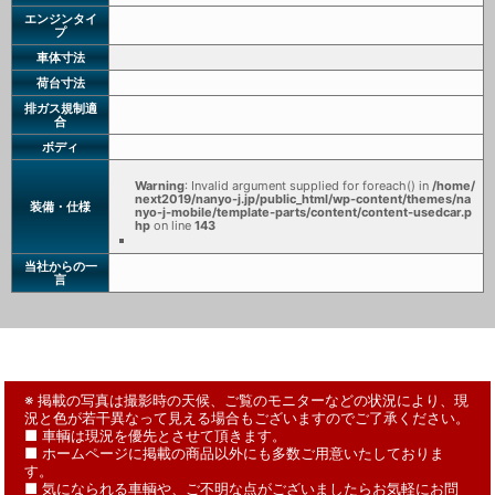
エンジンタイ
プ
車体寸法
荷台寸法
排ガス規制適
合
ボディ
Warning
: Invalid argument supplied for foreach() in
/home/
next2019/nanyo-j.jp/public_html/wp-content/themes/na
装備・仕様
nyo-j-mobile/template-parts/content/content-usedcar.p
hp
on line
143
当社からの一
言
※ 掲載の写真は撮影時の天候、ご覧のモニターなどの状況により、現
況と色が若干異なって見える場合もございますのでご了承ください。
■ 車輌は現況を優先とさせて頂きます。
■ ホームページに掲載の商品以外にも多数ご用意いたしておりま
す。
■ 気になられる車輌や、ご不明な点がございましたらお気軽にお問