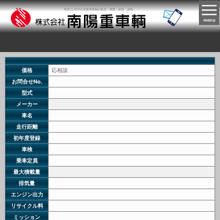
熊本(九州)中古産業用車輌の販売・買取・架装・塗装
menu
価格
応相談
お問合せNo.
型式
メーカー
車名
走行距離
初年度登録
車検
乗車定員
最大積載量
排気量
エンジン出力
リサイクル料
ミッション