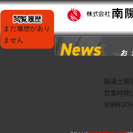
閲覧履歴
まだ履歴があり
ません
隔週土曜
営業時間
前8時3