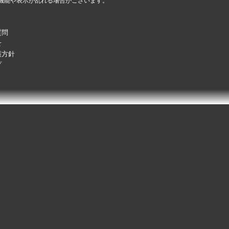
機能や表示が乱れる場合がございます。
質問
せ
護方針
プ