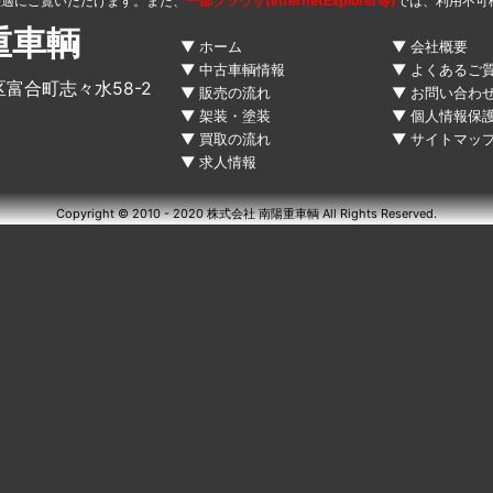
快適にご覧いただけます。また、
一部ブラウザ(InternetExplorer等)
では、利用不可
重車輌
ホーム
会社概要
中古車輌情報
よくあるご
区富合町志々水58-2
販売の流れ
お問い合わ
架装・塗装
個人情報保
買取の流れ
サイトマッ
求人情報
Copyright © 2010 - 2020 株式会社 南陽重車輌 All Rights Reserved.