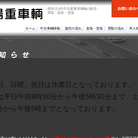
熊本(九州)中古産業用車輌の販売・
買取・架装・塗装
ホーム
中古車輌情報
販売の流れ
架装・塗装
買取の流れ
求人
日、日曜、祝日は休業日となっております。
は平日午前8時30分から午後5時30分まで、
0分から午後5時までとなっております。