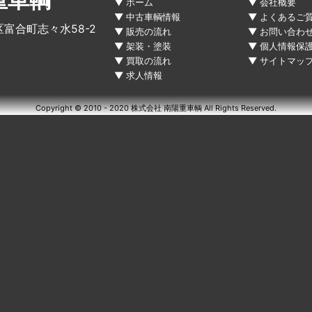
重車輌
ホーム
会社概要
中古車輌情報
よくあるご
区富合町志々水58-2
販売の流れ
お問い合わ
架装・塗装
個人情報保
買取の流れ
サイトマッ
求人情報
Copyright © 2010 - 2020 株式会社 南陽重車輌 All Rights Reserved.