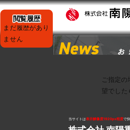
閲覧履歴
まだ履歴があり
ません
ご指定の
望でした
当サイトは
表示解像度1920px程度
で