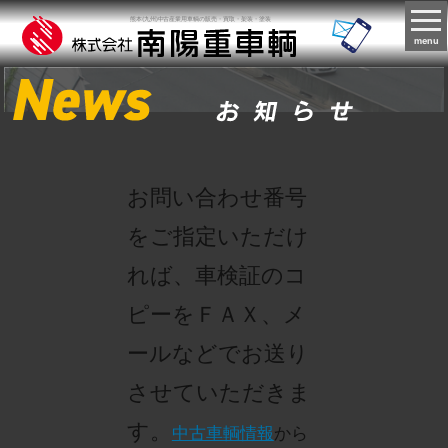
熊本(九州)中古産業用車輌の販売・買取・架装・塗装
menu
お問い合わせ番号
をご指定いただけ
れば、車検証のコ
ピーをＦＡＸ、メ
ールなどでお送り
させていただきま
す。
中古車輌情報
から