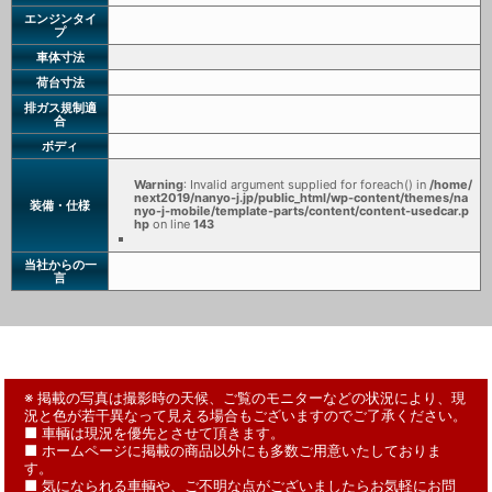
エンジンタイ
プ
車体寸法
荷台寸法
排ガス規制適
合
ボディ
Warning
: Invalid argument supplied for foreach() in
/home/
next2019/nanyo-j.jp/public_html/wp-content/themes/na
装備・仕様
nyo-j-mobile/template-parts/content/content-usedcar.p
hp
on line
143
当社からの一
言
※ 掲載の写真は撮影時の天候、ご覧のモニターなどの状況により、現
況と色が若干異なって見える場合もございますのでご了承ください。
■ 車輌は現況を優先とさせて頂きます。
■ ホームページに掲載の商品以外にも多数ご用意いたしておりま
す。
■ 気になられる車輌や、ご不明な点がございましたらお気軽にお問