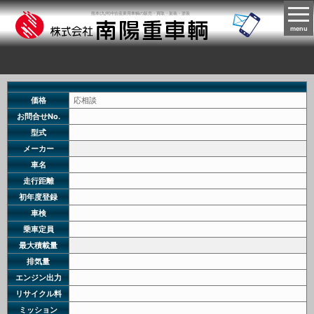
熊本(九州)中古産業用車輌の販売・買取・架装・塗装
menu
価格
応相談
お問合せNo.
型式
メーカー
車名
走行距離
初年度登録
車検
乗車定員
最大積載量
排気量
エンジン出力
リサイクル料
ミッション