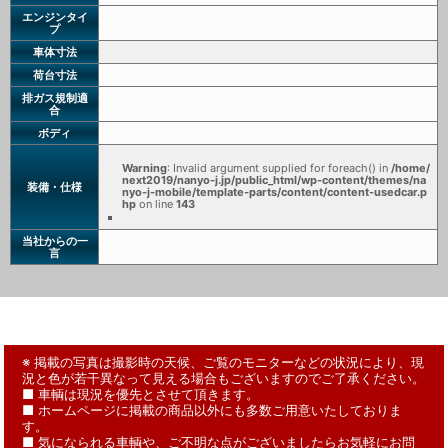
エンジンタイ
プ
車体寸法
荷台寸法
排ガス規制適
合
ボディ
Warning
: Invalid argument supplied for foreach() in
/home/
next2019/nanyo-j.jp/public_html/wp-content/themes/na
装備・仕様
nyo-j-mobile/template-parts/content/content-usedcar.p
hp
on line
143
当社からの一
言
※ 掲載の写真は撮影時の天候、ご覧のモニターなどの状況により、現
況と色が若干異なって見える場合もございますのでご了承ください。
■ 車輌は現況を優先とさせて頂きます。
■ ホームページに掲載の商品以外にも多数ご用意いたしておりま
す。
■ 気になられる車輌や、ご不明な点がございましたらお気軽にお問