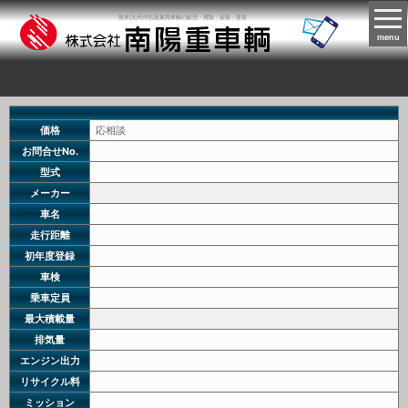
熊本(九州)中古産業用車輌の販売・買取・架装・塗装
menu
価格
応相談
お問合せNo.
型式
メーカー
車名
走行距離
初年度登録
車検
乗車定員
最大積載量
排気量
エンジン出力
リサイクル料
ミッション