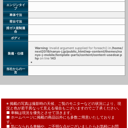
エンジンタイ
プ
車体寸法
荷台寸法
排ガス規制適
合
ボディ
Warning
: Invalid argument supplied for foreach() in
/home/
next2019/nanyo-j.jp/public_html/wp-content/themes/na
装備・仕様
nyo-j-mobile/template-parts/content/content-usedcar.p
hp
on line
143
当社からの一
言
※ 掲載の写真は撮影時の天候、ご覧のモニターなどの状況により、現
況と色が若干異なって見える場合もございますのでご了承ください。
■ 車輌は現況を優先とさせて頂きます。
■ ホームページに掲載の商品以外にも多数ご用意いたしておりま
す。
■ 気になられる車輌や、ご不明な点がございましたらお気軽にお問