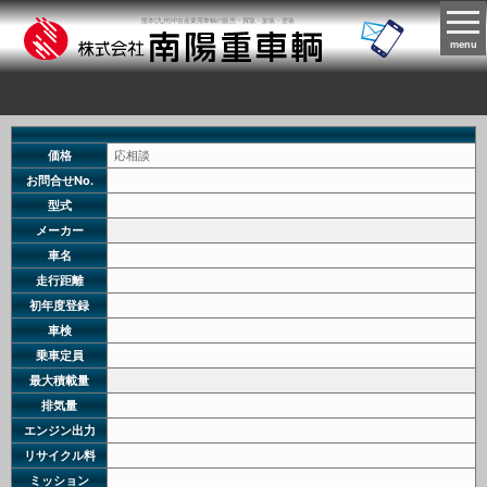
熊本(九州)中古産業用車輌の販売・買取・架装・塗装
menu
価格
応相談
お問合せNo.
型式
メーカー
車名
走行距離
初年度登録
車検
乗車定員
最大積載量
排気量
エンジン出力
リサイクル料
ミッション