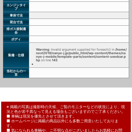
エンジンタイ
プ
車体寸法
荷台寸法
排ガス規制適
合
ボディ
Warning
: Invalid argument supplied for foreach() in
/home/
next2019/nanyo-j.jp/public_html/wp-content/themes/na
装備・仕様
nyo-j-mobile/template-parts/content/content-usedcar.p
hp
on line
143
当社からの一
言
※ 掲載の写真は撮影時の天候、ご覧のモニターなどの状況により、現
況と色が若干異なって見える場合もございますのでご了承ください。
■ 車輌は現況を優先とさせて頂きます。
■ ホームページに掲載の商品以外にも多数ご用意いたしておりま
す。
■ 気になられる車輌や、ご不明な点がございましたらお気軽にお問