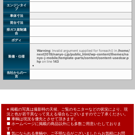
エンジンタイ
プ
車体寸法
荷台寸法
排ガス規制適
合
ボディ
Warning
: Invalid argument supplied for foreach() in
/home/
next2019/nanyo-j.jp/public_html/wp-content/themes/na
装備・仕様
nyo-j-mobile/template-parts/content/content-usedcar.p
hp
on line
143
当社からの一
言
※ 掲載の写真は撮影時の天候、ご覧のモニターなどの状況により、現
況と色が若干異なって見える場合もございますのでご了承ください。
■ 車輌は現況を優先とさせて頂きます。
■ ホームページに掲載の商品以外にも多数ご用意いたしておりま
す。
■ 気になられる車輌や、ご不明な点がございましたらお気軽にお問