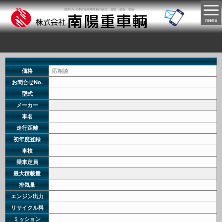
熊本(九州)中古産業用車輌の販売・買取・架装・塗装
menu
価格
応相談
お問合せNo.
型式
メーカー
車名
走行距離
初年度登録
車検
乗車定員
最大積載量
排気量
エンジン出力
リサイクル料
ミッション