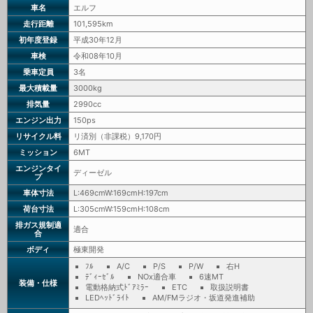
車名
エルフ
走行距離
101,595km
初年度登録
平成30年12月
車検
令和08年10月
乗車定員
3名
最大積載量
3000kg
排気量
2990cc
エンジン出力
150ps
リサイクル料
リ済別（非課税）9,170円
ミッション
6MT
エンジンタイ
ディーゼル
プ
車体寸法
L:469cmW:169cmH:197cm
荷台寸法
L:305cmW:159cmH:108cm
排ガス規制適
適合
合
ボディ
極東開発
ﾌﾙ
A/C
P/S
P/W
右H
ﾃﾞｨｰｾﾞﾙ
NOx適合車
6速MT
装備・仕様
電動格納式ﾄﾞｱﾐﾗｰ
ETC
取扱説明書
LEDﾍｯﾄﾞﾗｲﾄ
AM/FMラジオ・坂道発進補助