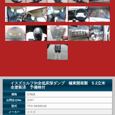
イスズエルフ3t全低床深ダンプ 極東開発製 5.2立米
全塗装済 予備検付
価格
応相談
お問合せNo.
3797
型式
TPG-NKR85AD
メーカー
イスズ