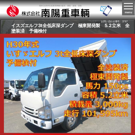
熊本(九州)中古産業用車輌の販売・買取・架装・塗装
menu
お問い合わせ番号：3797
イスズエルフ3t全低床深ダンプ 極東開発製 5.2立米 全
塗装済 予備検付