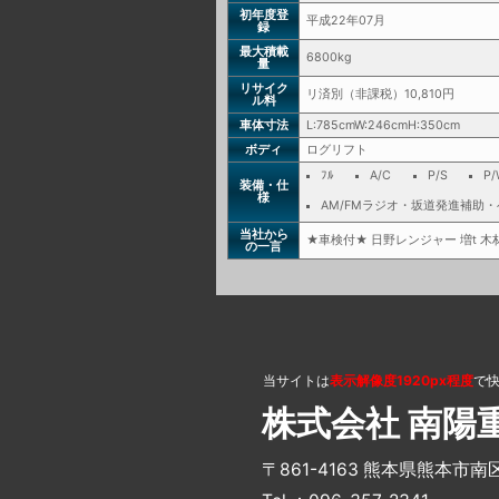
初年度登
平成22年07月
録
最大積載
6800kg
量
リサイク
リ済別（非課税）10,810円
ル料
車体寸法
L:785cmW:246cmH:350cm
ボディ
ログリフト
ﾌﾙ
A/C
P/S
P/
装備・仕
様
AM/FMラジオ・坂道発進補助
当社から
★車検付★ 日野レンジャー 増t 木
の一言
当サイトは
表示解像度1920px程度
で
株式会社 南陽
〒861-4163 熊本県熊本市南