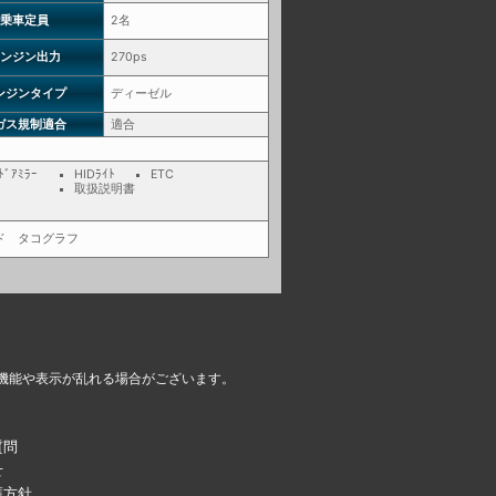
乗車定員
2名
ンジン出力
270ps
ンジンタイプ
ディーゼル
ガス規制適合
適合
ﾞｱﾐﾗｰ
HIDﾗｲﾄ
ETC
取扱説明書
ベッド タコグラフ
機能や表示が乱れる場合がございます。
質問
せ
護方針