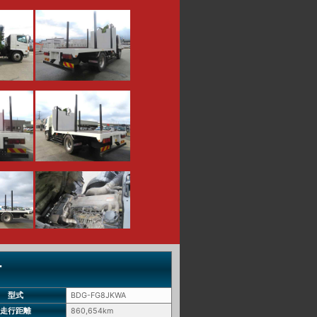
付
型式
BDG-FG8JKWA
走行距離
860,654km