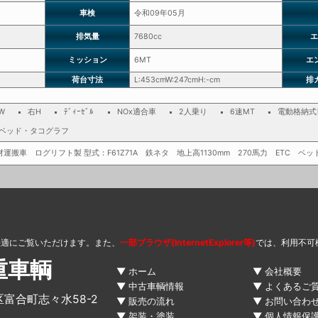
車検
令和09年05月
排気量
7680cc
エ
ミッション
6MT
エ
荷台寸法
L:453cmW:247cmH:-cm
排
W
右H
ﾃﾞｨｰｾﾞﾙ
NOx適合車
2人乗り
6速MT
電動格納式ﾄ
・ベッド・タコグラフ
材運搬車 ログリフト製 型式：F61Z71A 鉄ネタ 地上高1130mm 270馬力 ETC 
快適にご覧いただけます。また、
一部ブラウザ(InternetExplorer等)
では、利用不可
重車輌
ホーム
会社概要
中古車輌情報
よくあるご
区富合町志々水58-2
販売の流れ
お問い合わ
架装・塗装
個人情報保