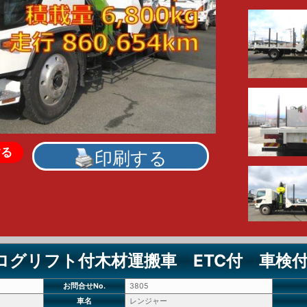
する
印刷する
ログリフト付木材運搬車 ETC付 車検
お問合せNo.
3805
車名
レンジャー