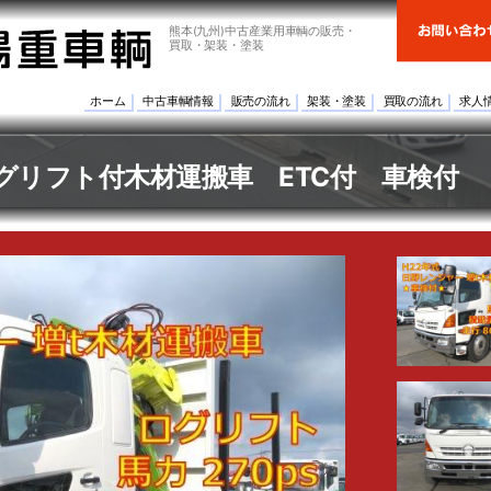
熊本(九州)中古産業用車輌の販売・
買取・架装・塗装
ホーム
中古車輌情報
販売の流れ
架装・塗装
買取の流れ
求人
グリフト付木材運搬車 ETC付 車検付