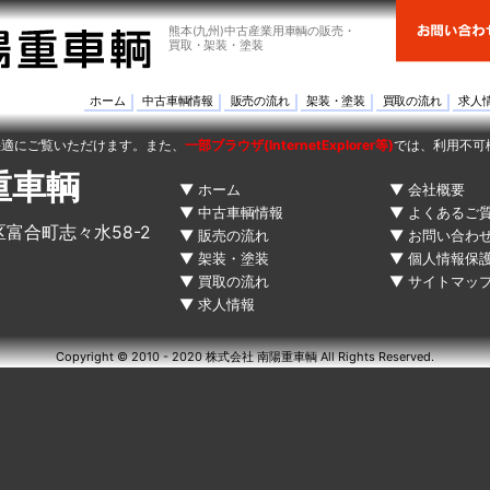
熊本(九州)中古産業用車輌の販売・
買取・架装・塗装
ホーム
中古車輌情報
販売の流れ
架装・塗装
買取の流れ
求人
快適にご覧いただけます。また、
一部ブラウザ(InternetExplorer等)
では、利用不可
重車輌
ホーム
会社概要
中古車輌情報
よくあるご
区富合町志々水58-2
販売の流れ
お問い合わ
架装・塗装
個人情報保
買取の流れ
サイトマッ
求人情報
Copyright © 2010 - 2020 株式会社 南陽重車輌 All Rights Reserved.