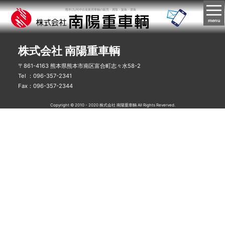
熊本(九州)中古産業用車輌の販売・買取・架装・塗装
menu
株式会社 南陽重車輌
〒861-4163 熊本県熊本市南区富合町志々水58-2
Tel ：096-357-2341
Fax：096-357-2344
Copyright © 2010 - 2020 株式会社 南陽重車輌 All Rights Reverved.